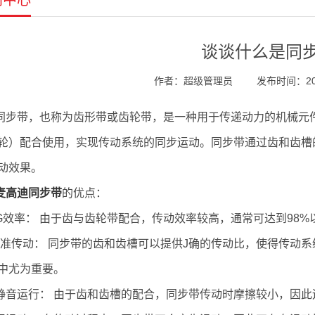
闻中心
谈谈什么是同
作者：超级管理员
发布时间：2024
同步带，也称为齿形带或齿轮带，是一种用于传递动力的机械元
轮）配合使用，实现传动系统的同步运动。同步带通过齿和齿槽
动效果。
麦高迪同步带
的优点：
G效率： 由于齿与齿轮带配合，传动效率较高，通常可达到98
J准传动： 同步带的齿和齿槽可以提供J确的传动比，使得传动
中尤为重要。
静音运行： 由于齿和齿槽的配合，同步带传动时摩擦较小，因