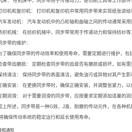
机床： 在机床中，同步带用于传递动力，使切削工具等工作部
打印机和复印机： 打印机和复印机中常用同步带来实现纸张进
汽车发动机： 汽车发动机中的凸轮轴和曲轴之间的传动通常采用
纺织机械： 在纺织机械中，同步带常用于传递动力和保持纺纱等
同步带的维护：
为了确保同步带的传动效率和使用寿命，需要定期进行维护，包
检查带齿磨损： 定期检查同步带的齿是否有磨损或损坏，如有需
保持清洁： 保持同步带的表面清洁，避免油污或异物对其产生影
正确安装： 在更换同步带时，确保正确安装，并调整张紧力，以
定期润滑： 对于需要润滑的同步带，应按要求定期添加适量的润
综上所述，同步带是一种G效、J准、耐磨的传动元件，在各种
将确保传动系统的稳定运行和延长使用寿命。
放假通知