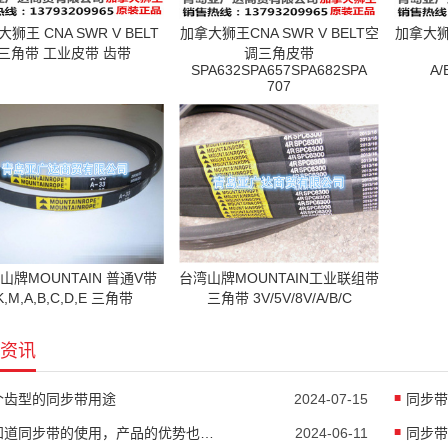
狮王 CNA SWR V BELT
加拿大狮王CNA SWR V BELT空
加拿大狮王
三角带 工业皮带 齿带
调三角皮带
SPA632SPA657SPA682SPA
A/
707
山牌MOUNTAIN 普通V带
台湾山牌MOUNTAIN工业联组带
K,M,A,B,C,D,E 三角带
三角带 3V/5V/8V/A/B/C
资讯
个齿型的同步带用途
2024-07-15
同步带
要知道同步带的使用，产品的优势也是非常明显的
2024-06-11
同步带