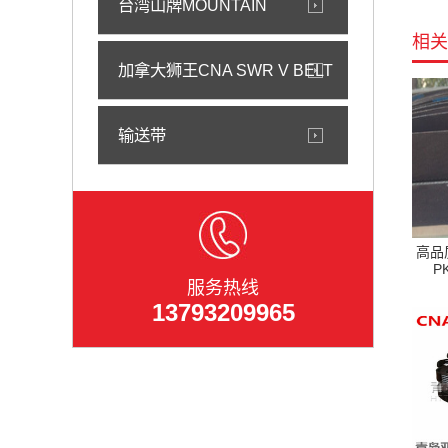
台湾山牌MOUNTAIN
相关
加拿大狮王CNA SWR V BELT
输送带
高品质
P
服务热线
13793209965