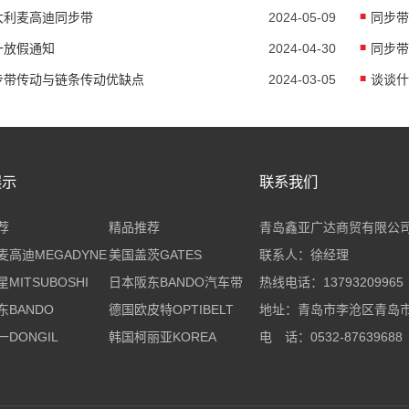
大利麦高迪同步带
2024-05-09
同步带
一放假通知
2024-04-30
步带传动与链条传动优缺点
2024-03-05
谈谈什
展示
联系我们
荐
精品推荐
青岛鑫亚广达商贸有限公
麦高迪MEGADYNE
美国盖茨GATES
联系人：徐经理
MITSUBOSHI
日本阪东BANDO汽车带
热线电话：13793209965
东BANDO
德国欧皮特OPTIBELT
地址：青岛市李沧区青岛市
DONGIL
韩国柯丽亚KOREA
电 话：0532-87639688