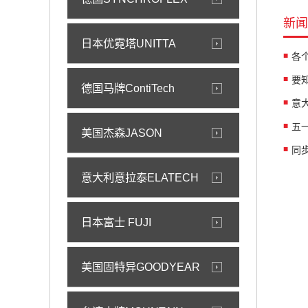
新闻
日本优霓塔UNITTA
各
德国马牌ContiTech
意
五
美国杰森JASON
同
意大利意拉泰ELATECH
日本富士 FUJI
美国固特异GOODYEAR