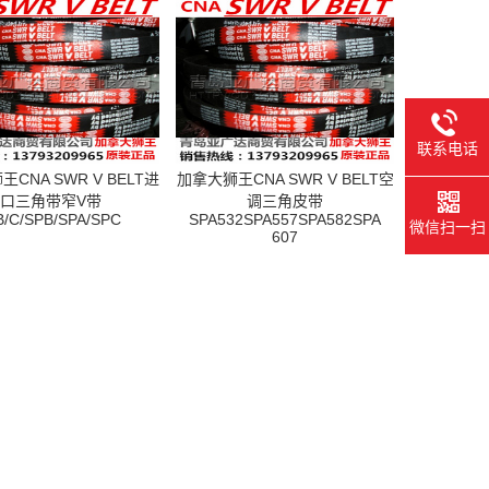
联系电话
CNA SWR V BELT进
加拿大狮王CNA SWR V BELT空
口三角带窄V带
调三角皮带
B/C/SPB/SPA/SPC
SPA532SPA557SPA582SPA
微信扫一扫
607