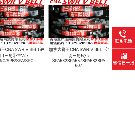
联系电话
CNA SWR V BELT进
加拿大狮王CNA SWR V BELT空
口三角带窄V带
调三角皮带
B/C/SPB/SPA/SPC
SPA532SPA557SPA582SPA
微信扫一扫
607