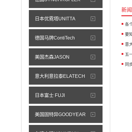
新闻
日本优霓塔UNITTA
各
德国马牌ContiTech
意
五
美国杰森JASON
同
意大利意拉泰ELATECH
日本富士 FUJI
美国固特异GOODYEAR