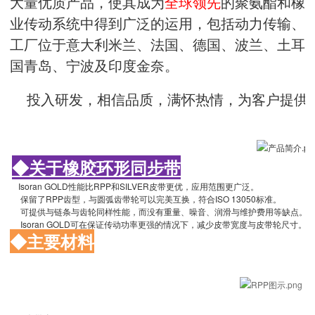
大量优质产品，使其成为
全球领先
的聚氨酯和橡
业传动系统中得到广泛的运用，包括动力传输、
工厂位于意大利米兰、法国、德国、波兰、土耳
国青岛、宁波及印度金奈。
投入研发，相信品质，满怀热情，为客户提供最先
◆关于橡胶环形同步带
Isoran GOLD性能比RPP和SILVER皮带更优，应用范围更广泛。
保留了RPP齿型，与圆弧齿带轮可以完美互换，符合ISO 13050标准。
可提供与链条与齿轮同样性能，而没有重量、噪音、润滑与维护费用等缺点。
Isoran GOLD可在保证传动功率更强的情况下，减少皮带宽度与皮带轮尺寸。
◆主要材料
（