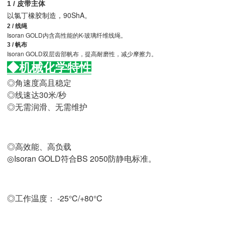
1 / 皮带主体
以氯丁橡胶制造，90ShA。
2 / 线绳
Isoran GOLD内含高性能的K-玻璃纤维线绳。
3 / 帆布
Isoran GOLD双层齿部帆布，提高耐磨性，减少
擦力。
摩
◆机械化学特性
◎角速度高且稳定
◎线速达30米/秒
◎无需润滑、无需维护
◎高效能、高负载
◎Isoran GOLD符合BS 2050防静电标准。
◎
工作温度：
-25°C/+80°C