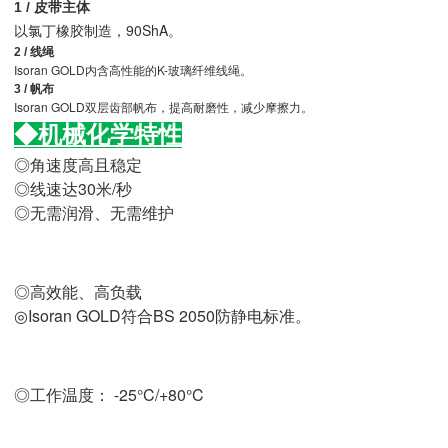
1 / 皮带主体
以氯丁橡胶制造，90ShA。
2 / 线绳
Isoran GOLD内含高性能的K-玻璃纤维线绳。
3 / 帆布
Isoran GOLD双层齿部帆布，提高耐磨性，减少
擦力。
摩
◆机械化学特性
◎角速度高且稳定
◎线速达30米/秒
◎无需润滑、无需维护
◎高效能、高负载
◎Isoran GOLD符合BS 2050防静电标准。
◎
工作温度：
-25°C/+80°C