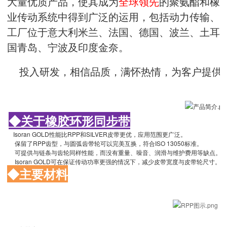
大量优质产品，使其成为
全球领先
的聚氨酯和橡
业传动系统中得到广泛的运用，包括动力传输、
工厂位于意大利米兰、法国、德国、波兰、土耳
国青岛、宁波及印度金奈。
投入研发，相信品质，满怀热情，为客户提供最先
◆关于橡胶环形同步带
Isoran GOLD性能比RPP和SILVER皮带更优，应用范围更广泛。
保留了RPP齿型，与圆弧齿带轮可以完美互换，符合ISO 13050标准。
可提供与链条与齿轮同样性能，而没有重量、噪音、润滑与维护费用等缺点。
Isoran GOLD可在保证传动功率更强的情况下，减少皮带宽度与皮带轮尺寸。
◆主要材料
（