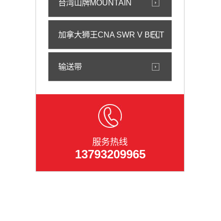
台湾山牌MOUNTAIN
加拿大狮王CNA SWR V BELT
输送带
服务热线
13793209965