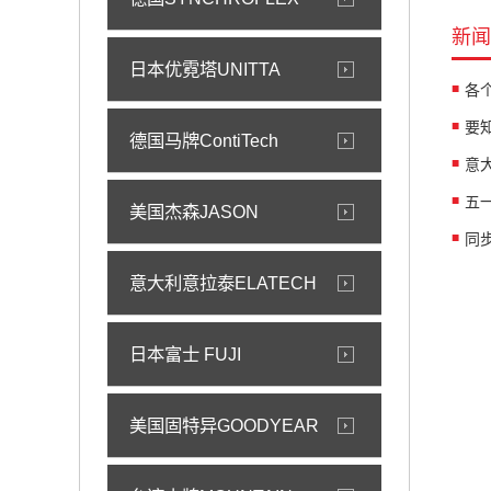
新闻
日本优霓塔UNITTA
各
德国马牌ContiTech
意
五
美国杰森JASON
同
意大利意拉泰ELATECH
日本富士 FUJI
美国固特异GOODYEAR