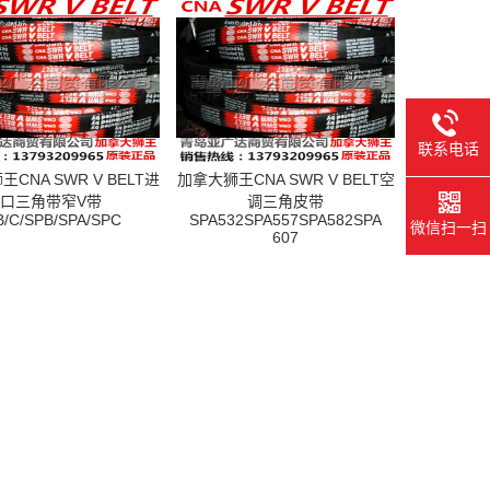
联系电话
CNA SWR V BELT进
加拿大狮王CNA SWR V BELT空
口三角带窄V带
调三角皮带
B/C/SPB/SPA/SPC
SPA532SPA557SPA582SPA
微信扫一扫
607